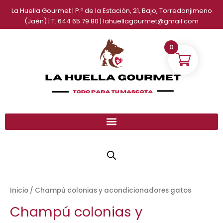
Ir
La Huella Gourmet | P.º de la Estación, 21, Bajo, Torredonjimeno
al
(Jaén) | T. 644 65 79 80 | lahuellagourmet@gmail.com
contenido
0
Inicio
/ Champú colonias y acondicionadores gatos
Champú colonias y