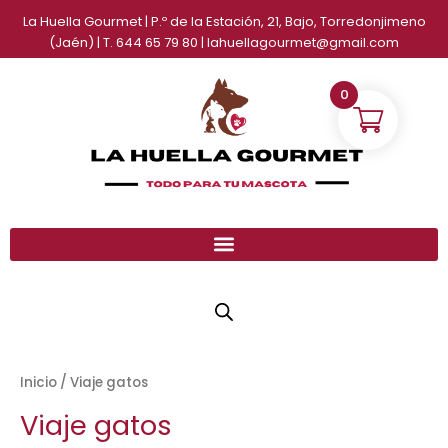
Ir
La Huella Gourmet | P.º de la Estación, 21, Bajo, Torredonjimeno
al
(Jaén) | T. 644 65 79 80 | lahuellagourmet@gmail.com
contenido
0
Inicio
/ Viaje gatos
Viaje gatos