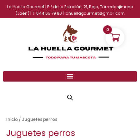
Ir
La Huella Gourmet | P.º de la Estación, 21, Bajo, Torredonjimeno
al
(Jaén) | T. 644 65 79 80 | lahuellagourmet@gmail.com
contenido
0
Inicio
/ Juguetes perros
Juguetes perros