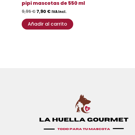
pipi mascotas de 550 ml
9,95
€
7,90
€
IVA Incl.
Añadir al carrito