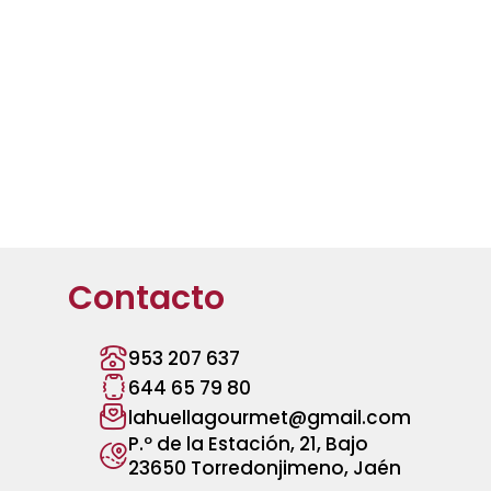
Contacto
953 207 637
644 65 79 80
lahuellagourmet@gmail.com
P.º de la Estación, 21, Bajo
23650 Torredonjimeno, Jaén