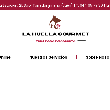
 la Estación, 21, Bajo, Torredonjimeno (Jaén) | T. 644 65 79 80 
Online
Nuestros Servicios
Sobre Noso