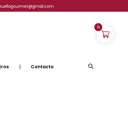
| lahuellagourmet@gmail.com
0
tros
Contacto