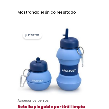
Mostrando el único resultado
El
El
precio
precio
¡Oferta!
original
actual
era:
es:
9,95 €.
7,90 €.
Accesorios perros
Botella plegable portátil limpia