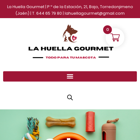
Ir
La Huella Gourmet | P.º de la Estación, 21, Bajo, Torredonjimeno
al
(Jaén) | T. 644 65 79 80 | lahuellagourmet@gmail.com
contenido
0