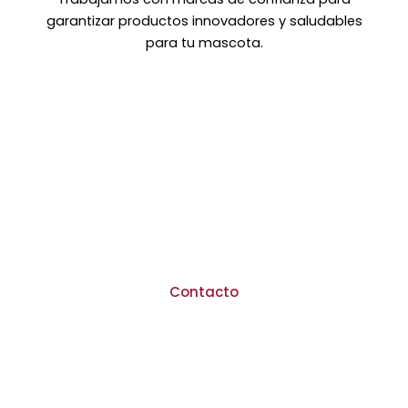
garantizar productos innovadores y saludables
para tu mascota.
¿Tienes dudas o
preguntas?
Ponte en contacto con nosotros y
estaremos encantados de
atenderte
Contacto