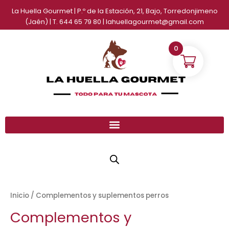
Ir
La Huella Gourmet | P.º de la Estación, 21, Bajo, Torredonjimeno
al
(Jaén) | T. 644 65 79 80 | lahuellagourmet@gmail.com
contenido
0
Inicio
/ Complementos y suplementos perros
Complementos y