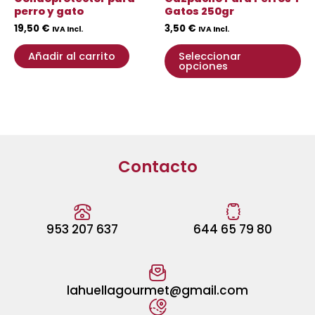
la
perro y gato
Gatos 250gr
pá
19,50
€
3,50
€
IVA Incl.
IVA Incl.
de
pr
Añadir al carrito
Seleccionar
opciones
Contacto
953 207 637
644 65 79 80
lahuellagourmet@gmail.com