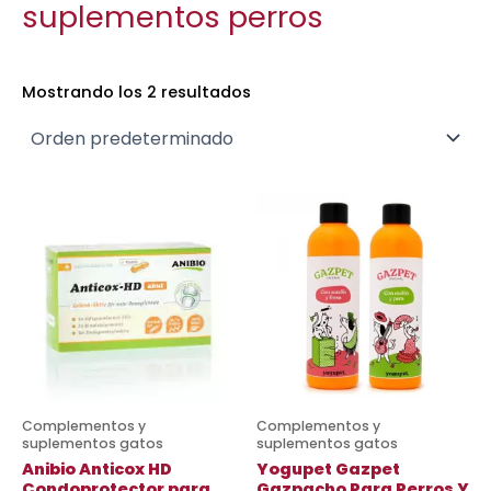
suplementos perros
Mostrando los 2 resultados
Es
pr
ti
mú
va
La
op
se
pu
Complementos y
Complementos y
ele
suplementos gatos
suplementos gatos
en
Anibio Anticox HD
Yogupet Gazpet
Condoprotector para
Gazpacho Para Perros Y