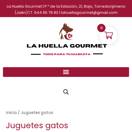
Ir
La Huella Gourmet | P.º de la Estación, 21, Bajo, Torredonjimeno
al
(Jaén) | T. 644 65 79 80 | lahuellagourmet@gmail.com
contenido
0
Inicio
/ Juguetes gatos
Juguetes gatos