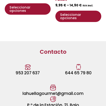
la
la
9,95
€
-
14,90
€
página
pá
IVA Incl.
Seleccionar
opciones
de
de
Seleccionar
producto
pr
opciones
Contacto
953 207 637
644 65 79 80
lahuellagourmet@gmail.com
P.º de la Estación, 21, Bajo