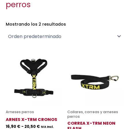
perros
Mostrando los 2 resultados
Rango
Rango
Este
Es
de
de
producto
pr
precios:
precios:
desde
tiene
desde
ti
16,90 €
9,95 €
múltiples
mú
hasta
hasta
variantes.
va
20,50 €
14,90 €
Las
La
opciones
op
se
se
pueden
pu
Arneses perros
Collares, correas y arneses
elegir
ele
perros
ARNES X-TRM CRONOS
en
en
CORREA X-TRM NEON
16,90
€
-
20,50
€
IVA Incl.
FLASH