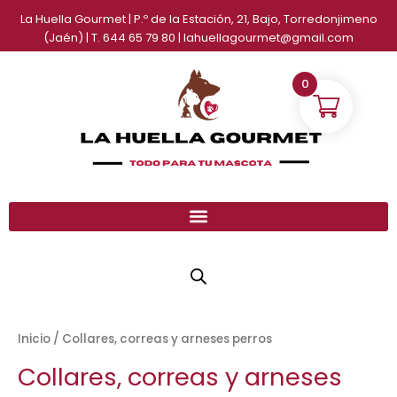
Ir
La Huella Gourmet | P.º de la Estación, 21, Bajo, Torredonjimeno
al
(Jaén) | T. 644 65 79 80 | lahuellagourmet@gmail.com
contenido
0
Inicio
/ Collares, correas y arneses perros
Collares, correas y arneses