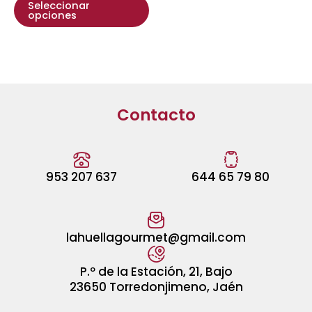
Seleccionar
de
opciones
producto
Contacto
953 207 637
644 65 79 80
lahuellagourmet@gmail.com
P.º de la Estación, 21, Bajo
23650 Torredonjimeno, Jaén