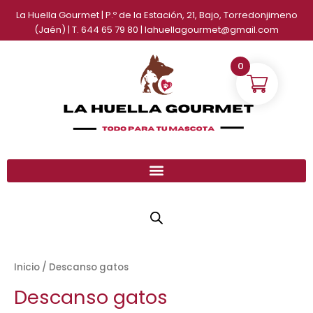
Ir
La Huella Gourmet | P.º de la Estación, 21, Bajo, Torredonjimeno
al
(Jaén) | T. 644 65 79 80 | lahuellagourmet@gmail.com
contenido
0
Inicio
/ Descanso gatos
Descanso gatos