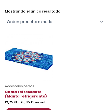
Mostrando el único resultado
Rango
Este
de
producto
precios:
desde
tiene
12,75 €
múltiples
hasta
variantes.
26,95 €
Las
opciones
se
pueden
Accesorios perros
elegir
Cama refrescante
en
(Manta refrigerante)
la
12,75
€
-
26,95
€
IVA Incl.
página