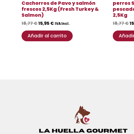
Cachorros de Pavo y salmón
perros S
frescos 2,5Kg (Fresh Turkey &
pescado
Salmon)
2,5Kg
18,77
€
15,95
€
18,77
€
1
IVA Incl.
Añadir al carrito
Añadir