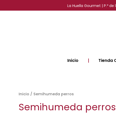
Ir
La Huella Gourmet | P.º de
al
contenido
Inicio
Tienda 
Inicio
/ Semihumeda perros
Semihumeda perros