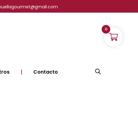
| lahuellagourmet@gmail.com
0
tros
Contacto