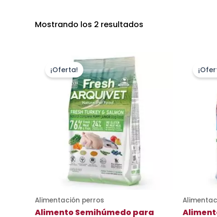
Mostrando los 2 resultados
El
El
El
precio
precio
p
¡Oferta!
¡Ofer
original
actual
or
era:
es:
er
18,77 €.
15,95 €.
18
Alimentación perros
Alimentac
Alimento Semihúmedo para
Alimen