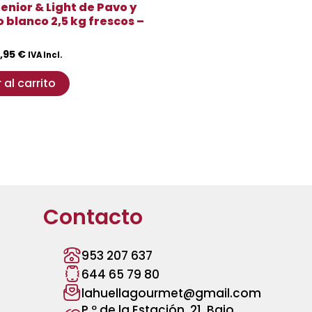
enior & Light de Pavo y
 blanco 2,5 kg frescos –
5,95
€
IVA Incl.
 al carrito
Contacto
953 207 637
644 65 79 80
lahuellagourmet@gmail.com
P.º de la Estación, 21, Bajo