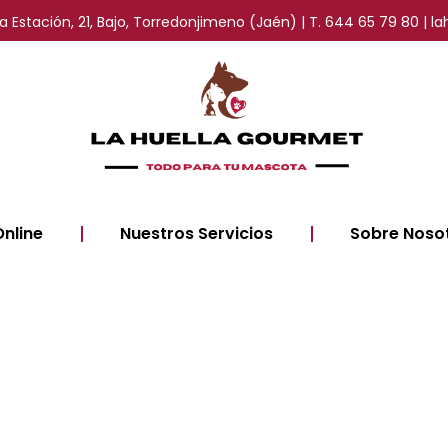
 la Estación, 21, Bajo, Torredonjimeno (Jaén) | T. 644 65 79 80 
Online
Nuestros Servicios
Sobre Noso