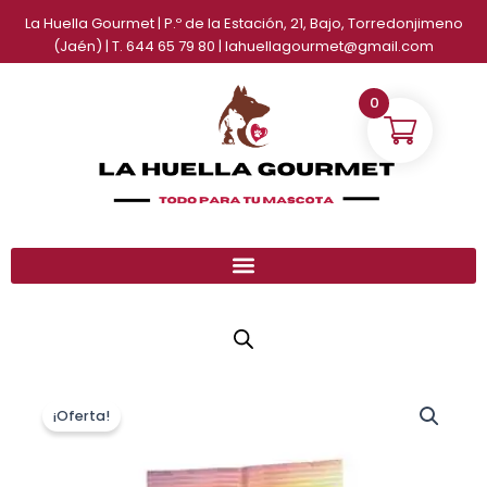
Ir
La Huella Gourmet | P.º de la Estación, 21, Bajo, Torredonjimeno
al
(Jaén) | T. 644 65 79 80 | lahuellagourmet@gmail.com
contenido
0
Alimento
El
El
semihúmedo
¡Oferta!
precio
precio
para
perros
original
actual
Senior