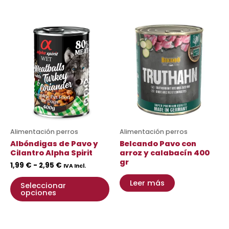
Rango
Este
de
producto
precios:
desde
tiene
1,99 €
múltiples
hasta
variantes.
2,95 €
Las
opciones
se
pueden
Alimentación perros
Alimentación perros
elegir
Albóndigas de Pavo y
Belcando Pavo con
en
Cilantro Alpha Spirit
arroz y calabacín 400
gr
la
1,99
€
-
2,95
€
IVA Incl.
página
Leer más
Seleccionar
de
opciones
producto