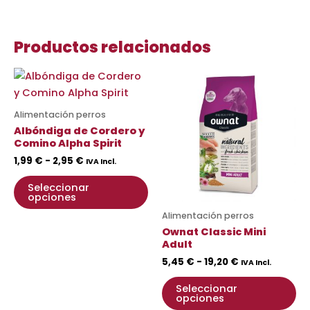
Productos relacionados
Rango
Rango
Este
Es
de
de
producto
pr
precios:
precios:
desde
tiene
desde
ti
Alimentación perros
1,99 €
5,45 €
múltiples
mú
Albóndiga de Cordero y
hasta
hasta
variantes.
va
Comino Alpha Spirit
2,95 €
19,20 €
Las
La
1,99
€
-
2,95
€
IVA Incl.
opciones
op
Seleccionar
se
se
opciones
pueden
pu
Alimentación perros
elegir
ele
Ownat Classic Mini
en
en
Adult
la
la
5,45
€
-
19,20
€
IVA Incl.
página
pá
Seleccionar
de
de
opciones
producto
pr