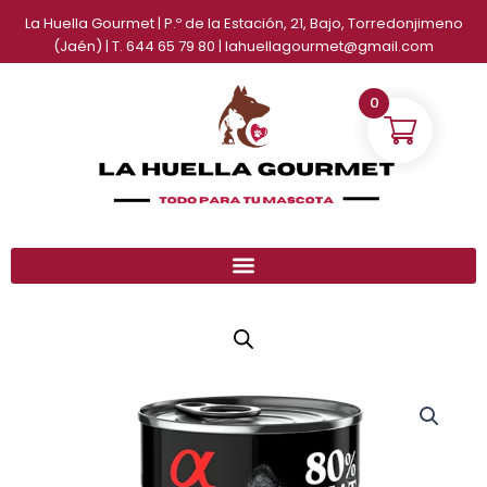
Ir
La Huella Gourmet | P.º de la Estación, 21, Bajo, Torredonjimeno
al
(Jaén) | T. 644 65 79 80 | lahuellagourmet@gmail.com
contenido
0
Albondiga
Rango
de
de
Cerdo
y
precios:
Alcaravea