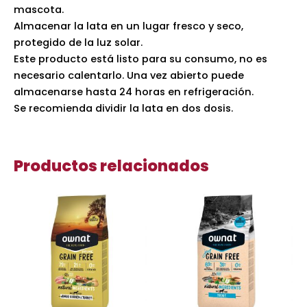
mascota.
Almacenar la lata en un lugar fresco y seco,
protegido de la luz solar.
Este producto está listo para su consumo, no es
necesario calentarlo. Una vez abierto puede
almacenarse hasta 24 horas en refrigeración.
Se recomienda dividir la lata en dos dosis.
Productos relacionados
Rango
Es
de
pr
precios:
desde
ti
15,80 €
mú
hasta
va
59,05 €
La
op