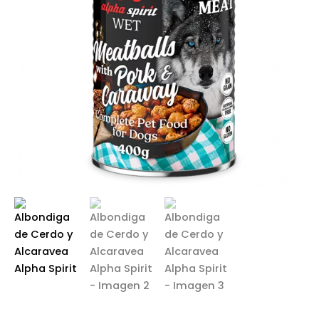
Alpha
desde
Spirit
cantidad
1,99 €
hasta
2,95 €