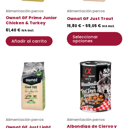
se
pu
Alimentación perros
Alimentación perros
ele
Ownat GF Prime Junior
Ownat GF Just Trout
en
Chicken & Turkey
15,80
€
-
59,05
€
IVA Incl.
la
61,40
€
IVA Incl.
pá
Seleccionar
opciones
Añadir al carrito
de
pr
Rango
Rango
Este
Es
de
de
producto
pr
precios:
precios:
desde
tiene
desde
ti
15,20 €
1,99 €
múltiples
mú
hasta
hasta
variantes.
va
53,65 €
2,95 €
Las
La
opciones
op
se
se
pueden
pu
Alimentación perros
Alimentación perros
elegir
ele
Albondiga de Ciervo y
Ownat GF Just Light