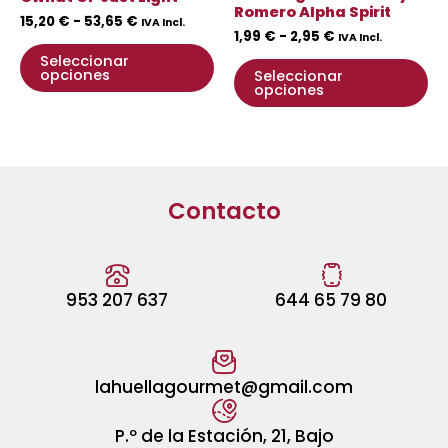
en
en
Romero Alpha Spirit
15,20
€
-
53,65
€
IVA Incl.
la
la
1,99
€
-
2,95
€
IVA Incl.
página
pá
Seleccionar
opciones
Seleccionar
de
de
opciones
producto
pr
Contacto
953 207 637
644 65 79 80
lahuellagourmet@gmail.com
P.º de la Estación, 21, Bajo