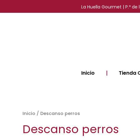
Ir
La Huella Gourmet | P.º de
al
contenido
Inicio
Tienda 
Inicio
/ Descanso perros
Descanso perros