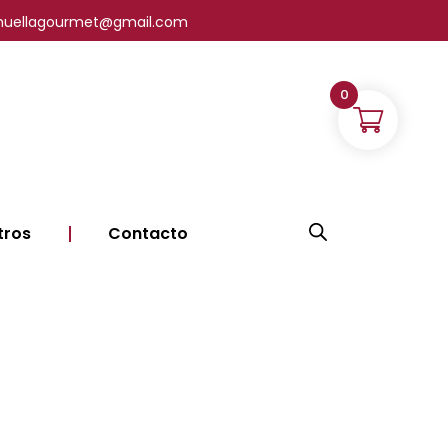
| lahuellagourmet@gmail.com
0
tros
Contacto