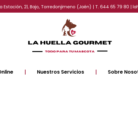
 la Estación, 21, Bajo, Torredonjimeno (Jaén) | T. 644 65 79 80 
Online
Nuestros Servicios
Sobre Noso