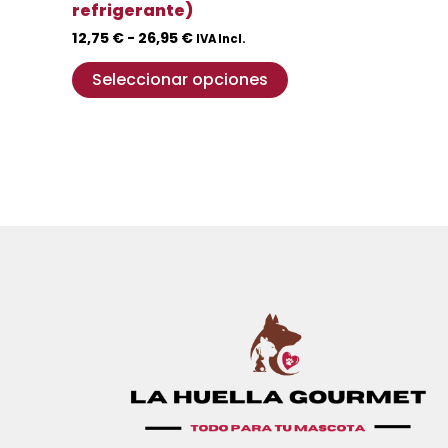
de
refrigerante)
producto
12,75
€
-
26,95
€
IVA Incl.
Seleccionar opciones