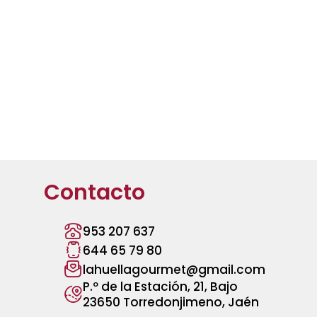
Contacto
953 207 637
644 65 79 80
lahuellagourmet@gmail.com
P.º de la Estación, 21, Bajo
23650 Torredonjimeno, Jaén