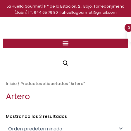
Ir
La Huella Gourmet | P.º de la Estación, 21, Bajo, Torredonjimeno
al
(Jaén) | T. 644 65 79 80 | lahuellagourmet@gmail.com
contenido
0
Inicio
/ Productos etiquetados “Artero”
Artero
Mostrando los 3 resultados