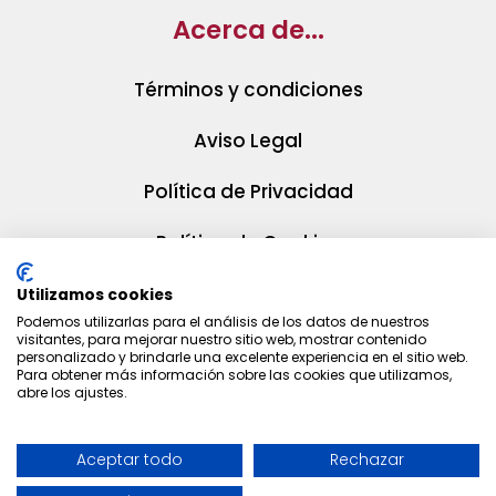
Acerca de...
Términos y condiciones
Aviso Legal
Política de Privacidad
Política de Cookies
Utilizamos cookies
Podemos utilizarlas para el análisis de los datos de nuestros
visitantes, para mejorar nuestro sitio web, mostrar contenido
personalizado y brindarle una excelente experiencia en el sitio web.
Para obtener más información sobre las cookies que utilizamos,
abre los ajustes.
Aceptar todo
Rechazar
¿Necesitas ayuda? Contáctanos
© 2025 La Huella Gourmet | Diseño web
MARWEN