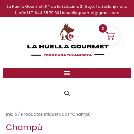
Ir
La Huella Gourmet | P.º de la Estación, 21, Bajo, Torredonjimeno
al
(Jaén) | T. 644 65 79 80 | lahuellagourmet@gmail.com
contenido
0
Inicio
/ Productos etiquetados “Champú”
Champú