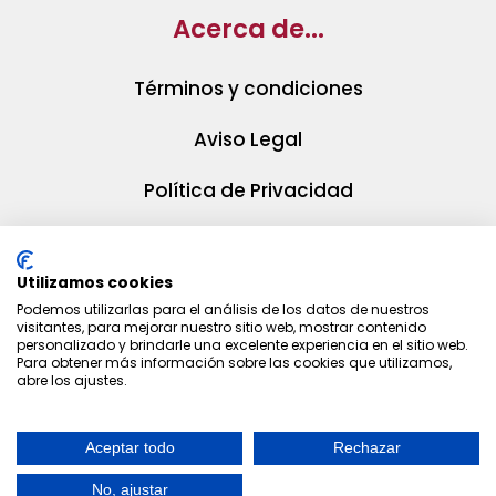
Acerca de...
Términos y condiciones
Aviso Legal
Política de Privacidad
Política de Cookies
Utilizamos cookies
Podemos utilizarlas para el análisis de los datos de nuestros
visitantes, para mejorar nuestro sitio web, mostrar contenido
personalizado y brindarle una excelente experiencia en el sitio web.
Para obtener más información sobre las cookies que utilizamos,
abre los ajustes.
Aceptar todo
Rechazar
© 2025 La Huella Gourmet | Diseño web
MARWEN
No, ajustar