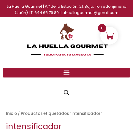
Ir
La Huella Gourmet | P.º de la Estación, 21, Bajo, Torredonjimeno
al
(Jaén) | T. 644 65 79 80 | lahuellagourmet@gmail.com
contenido
0
Inicio
/ Productos etiquetados “intensificador”
intensificador