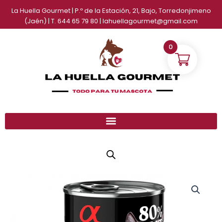
Ir
La Huella Gourmet | P.º de la Estación, 21, Bajo, Torredonjimeno
al
(Jaén) | T. 644 65 79 80 | lahuellagourmet@gmail.com
contenido
0
Albondiga
Rango
de
de
Ciervo
y
precios:
Romero