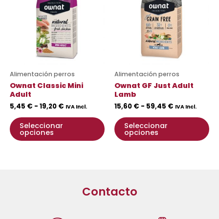
5,45 €
15,60 €
múltiples
mú
hasta
hasta
variantes.
va
19,20 €
59,45 €
Las
La
opciones
op
se
se
pueden
pu
Alimentación perros
Alimentación perros
elegir
ele
Ownat Classic Mini
Ownat GF Just Adult
en
en
Adult
Lamb
la
la
5,45
€
-
19,20
€
15,60
€
-
59,45
€
IVA Incl.
IVA Incl.
página
pá
Seleccionar
Seleccionar
de
de
opciones
opciones
producto
pr
Contacto