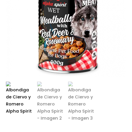
Alpha
desde
Spirit
cantidad
1,99 €
hasta
2,95 €