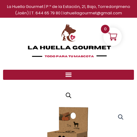
Ir
La Huella Gourmet | P.º de la Estación, 21, Bajo, Torredonjimeno
al
(Jaén) | T. 644 65 79 80 | lahuellagourmet@gmail.com
contenido
0
Churpi
Rango
Cúrcuma
de
cantidad
precios: