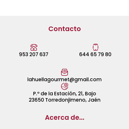
producto
Contacto
953 207 637
644 65 79 80
lahuellagourmet@gmail.com
P.º de la Estación, 21, Bajo
23650 Torredonjimeno, Jaén
Acerca de...