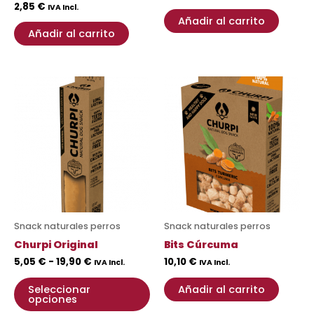
2,85
€
IVA Incl.
Añadir al carrito
Añadir al carrito
Rango
Este
de
producto
precios:
desde
tiene
5,05 €
múltiples
hasta
variantes.
19,90 €
Las
opciones
se
pueden
Snack naturales perros
Snack naturales perros
elegir
Churpi Original
Bits Cúrcuma
en
5,05
€
-
19,90
€
10,10
€
IVA Incl.
IVA Incl.
la
página
Seleccionar
Añadir al carrito
opciones
de