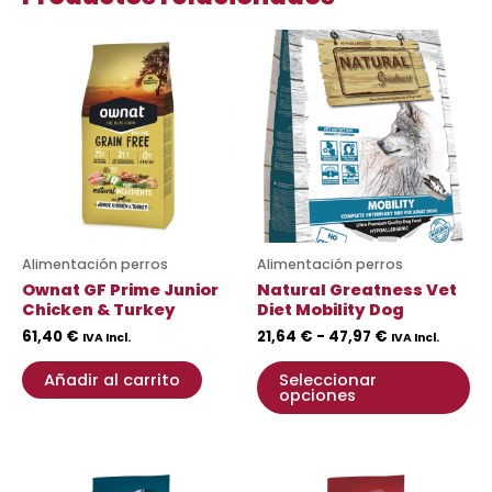
Rango
Es
de
pr
precios:
desde
ti
21,64 €
mú
hasta
va
47,97 €
La
op
se
pu
Alimentación perros
Alimentación perros
ele
Ownat GF Prime Junior
Natural Greatness Vet
en
Chicken & Turkey
Diet Mobility Dog
la
61,40
€
21,64
€
-
47,97
€
IVA Incl.
IVA Incl.
pá
Añadir al carrito
Seleccionar
de
opciones
pr
Rango
Rango
Este
Es
de
de