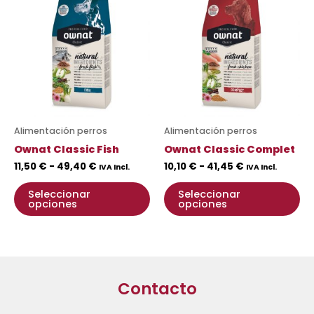
producto
pr
precios:
precios:
desde
tiene
desde
ti
11,50 €
10,10 €
múltiples
mú
hasta
hasta
variantes.
va
49,40 €
41,45 €
Las
La
opciones
op
se
se
pueden
pu
Alimentación perros
Alimentación perros
elegir
ele
Ownat Classic Fish
Ownat Classic Complet
en
en
11,50
€
-
49,40
€
10,10
€
-
41,45
€
IVA Incl.
IVA Incl.
la
la
página
pá
Seleccionar
Seleccionar
opciones
opciones
de
de
producto
pr
Contacto