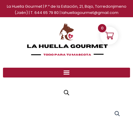
Ir
La Huella Gourmet | P.º de la Estación, 21, Bajo, Torredonjimeno
al
(Jaén) | T. 644 65 79 80 | lahuellagourmet@gmail.com
contenido
0
Húmedo
Gastrointestinal
Natural
greatness
cantidad