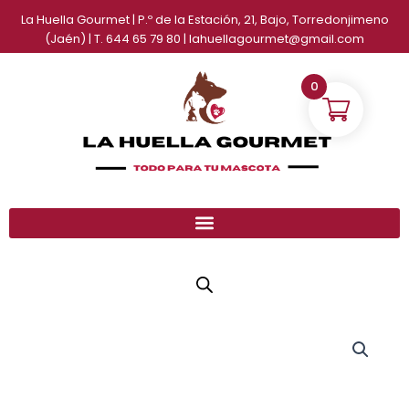
Ir
La Huella Gourmet | P.º de la Estación, 21, Bajo, Torredonjimeno
al
(Jaén) | T. 644 65 79 80 | lahuellagourmet@gmail.com
contenido
0
Húmedo
Gato
Gastrointestinal
(junior
y