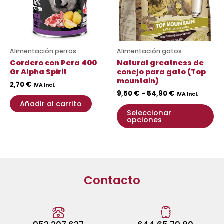
La
op
se
pu
Alimentación perros
Alimentación gatos
ele
Cordero con Pera 400
Natural greatness de
en
Gr Alpha Spirit
conejo para gato (Top
mountain)
la
2,70
€
IVA Incl.
9,50
€
-
54,90
€
pá
IVA Incl.
Añadir al carrito
de
Seleccionar
pr
opciones
Contacto