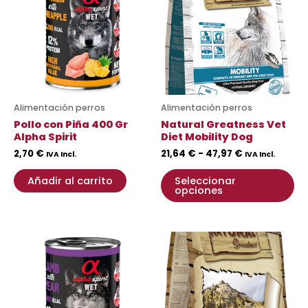
desde
ti
21,64 €
mú
hasta
va
47,97 €
La
op
se
pu
Alimentación perros
Alimentación perros
ele
Pollo con Piña 400 Gr
Natural Greatness Vet
en
Alpha Spirit
Diet Mobility Dog
la
2,70
€
21,64
€
-
47,97
€
IVA Incl.
IVA Incl.
pá
Añadir al carrito
Seleccionar
de
opciones
pr
Rango
Es
de
pr
precios:
desde
ti
9,50 €
mú
hasta
va
54,90 €