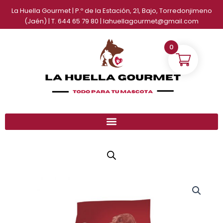
Ir
La Huella Gourmet | P.º de la Estación, 21, Bajo, Torredonjimeno
al
(Jaén) | T. 644 65 79 80 | lahuellagourmet@gmail.com
contenido
0
Ownat
Rango
Classic
de
Complet
cantidad
precios: