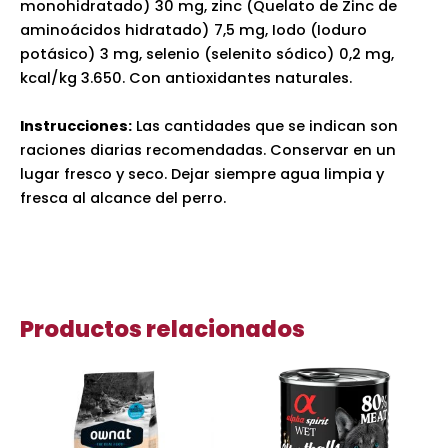
monohidratado) 30 mg, zinc (Quelato de Zinc de
aminoácidos hidratado) 7,5 mg, Iodo (Ioduro
potásico) 3 mg, selenio (selenito sódico) 0,2 mg,
kcal/kg 3.650. Con antioxidantes naturales.
Instrucciones:
Las cantidades que se indican son
raciones diarias recomendadas. Conservar en un
lugar fresco y seco. Dejar siempre agua limpia y
fresca al alcance del perro.
Productos relacionados
Rango
Rango
Este
Es
de
de
producto
pr
precios:
precios:
desde
tiene
desde
ti
15,80 €
1,99 €
múltiples
mú