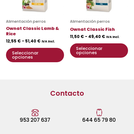
opciones
op
se
se
pueden
pu
Alimentación perros
Alimentación perros
elegir
ele
Ownat Classic Lamb &
Ownat Classic Fish
en
en
Rice
11,50
€
-
49,40
€
IVA Incl.
la
la
12,55
€
-
51,40
€
IVA Incl.
página
pá
Seleccionar
opciones
Seleccionar
de
de
opciones
producto
pr
Contacto
953 207 637
644 65 79 80