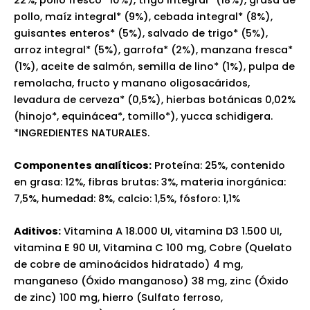
pollo, maíz integral* (9%), cebada integral* (8%),
guisantes enteros* (5%), salvado de trigo* (5%),
arroz integral* (5%), garrofa* (2%), manzana fresca*
(1%), aceite de salmón, semilla de lino* (1%), pulpa de
remolacha, fructo y manano oligosacáridos,
levadura de cerveza* (0,5%), hierbas botánicas 0,02%
(hinojo*, equinácea*, tomillo*), yucca schidigera.
*INGREDIENTES NATURALES.
Componentes analíticos:
Proteína: 25%, contenido
en grasa: 12%, fibras brutas: 3%, materia inorgánica:
7,5%, humedad: 8%, calcio: 1,5%, fósforo: 1,1%
Aditivos:
Vitamina A 18.000 UI, vitamina D3 1.500 UI,
vitamina E 90 UI, Vitamina C 100 mg, Cobre (Quelato
de cobre de aminoácidos hidratado) 4 mg,
manganeso (Óxido manganoso) 38 mg, zinc (Óxido
de zinc) 100 mg, hierro (Sulfato ferroso,