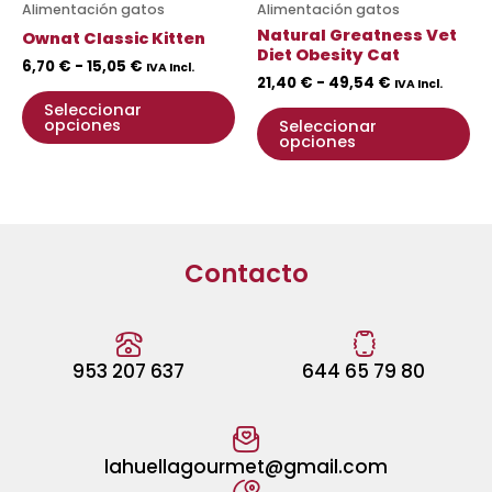
Alimentación gatos
Alimentación gatos
elegir
ele
Natural Greatness Vet
Ownat Classic Kitten
en
en
Diet Obesity Cat
6,70
€
-
15,05
€
IVA Incl.
la
la
21,40
€
-
49,54
€
IVA Incl.
página
pá
Seleccionar
opciones
Seleccionar
de
de
opciones
producto
pr
Contacto
953 207 637
644 65 79 80
lahuellagourmet@gmail.com