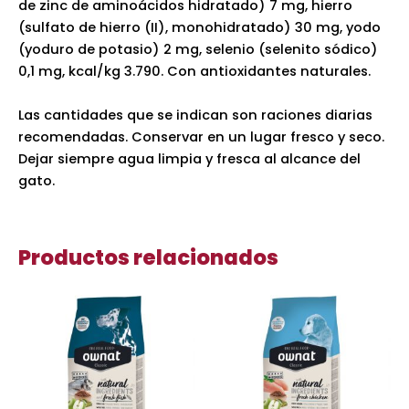
de zinc de aminoácidos hidratado) 7 mg, hierro
(sulfato de hierro (II), monohidratado) 30 mg, yodo
(yoduro de potasio) 2 mg, selenio (selenito sódico)
0,1 mg, kcal/kg 3.790. Con antioxidantes naturales.
Las cantidades que se indican son raciones diarias
recomendadas. Conservar en un lugar fresco y seco.
Dejar siempre agua limpia y fresca al alcance del
gato.
Productos relacionados
Rango
Rango
Este
Es
de
de
producto
pr
precios:
precios:
desde
tiene
desde
ti
11,50 €
12,75 €
múltiples
mú
hasta
hasta
variantes.
va
49,40 €
36,85 €
Las
La