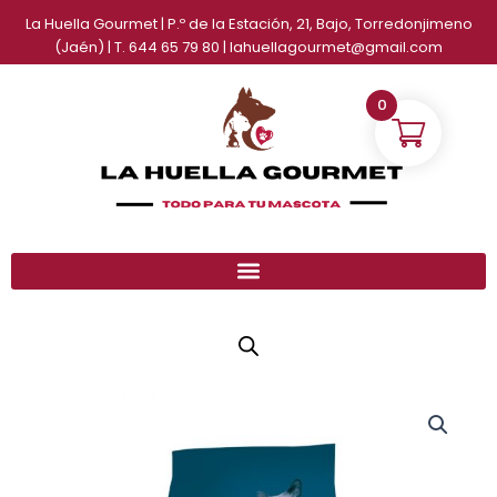
Ir
La Huella Gourmet | P.º de la Estación, 21, Bajo, Torredonjimeno
al
(Jaén) | T. 644 65 79 80 | lahuellagourmet@gmail.com
contenido
0
Ownat
Rango
Classic
de
Fish
cantidad
precios: