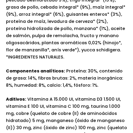
grasa de pollo, cebada integral* (9%), maíz integral*
(9%), arroz integral* (6%), guisantes enteros* (3%),
proteína de maíz, levadura de cerveza* (2%),
proteína hidrolizada de pollo, manzana* (1%), aceite
de salmón, pulpa de remolacha, fructo y manano
oligosacáridos, plantas aromáticas 0,02% (hinojo*,
flor de manzanilla*, anís verde*), yucca schidigera.
*INGREDIENTES NATURALES.
Componentes analíticos:
Proteína: 30%, contenido
de grasa: 14%, fibras brutas: 2%, materia inorgánica:
8%, humedad: 8%, calcio: 1,4%, fósforo: 1%.
Aditivos:
Vitamina A 15.000 UI, vitamina D3 1.500 UI,
vitamina E 100 UI, vitamina C 100 mg, taurina 1.000
mg, cobre (quelato de cobre (II) de aminoácidos
hidratado) 5 mg, manganeso (óxido de manganeso
(II)) 30 mg, zinc (óxido de zinc) 100 mg, zinc (quelato