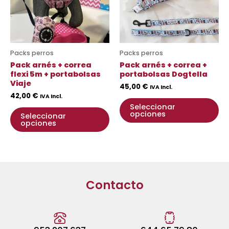
Las
La
opciones
op
se
se
pueden
pu
Packs perros
Packs perros
elegir
ele
Pack arnés + correa
Pack arnés + correa +
en
en
flexi 5m + portabolsas
portabolsas Dogtella
Viaje
la
la
45,00
€
IVA Incl.
42,00
€
página
pá
IVA Incl.
Seleccionar
de
de
opciones
Seleccionar
producto
pr
opciones
Contacto