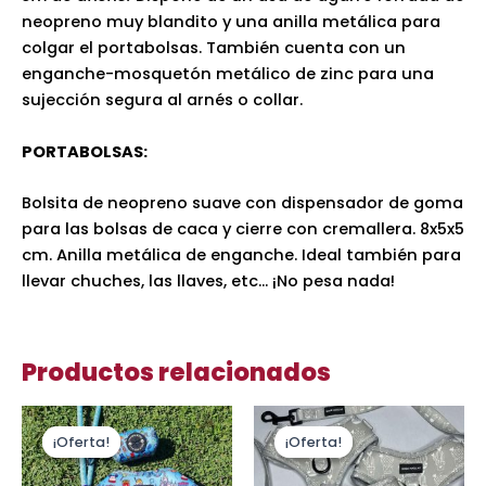
neopreno muy blandito y una anilla metálica para
colgar el portabolsas. También cuenta con un
enganche-mosquetón metálico de zinc para una
sujección segura al arnés o collar.
PORTABOLSAS:
Bolsita de neopreno suave con dispensador de goma
para las bolsas de caca y cierre con cremallera. 8x5x5
cm. Anilla metálica de enganche. Ideal también para
llevar chuches, las llaves, etc… ¡No pesa nada!
Productos relacionados
El
El
El
El
Este
Es
precio
precio
precio
precio
¡Oferta!
¡Oferta!
¡Oferta!
¡Oferta!
producto
pr
original
actual
original
actual
era:
es:
tiene
era:
es:
ti