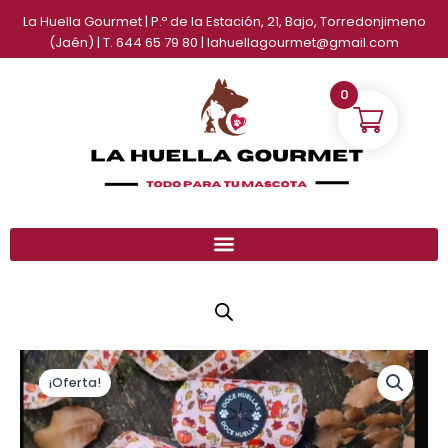
Ir
La Huella Gourmet | P.º de la Estación, 21, Bajo, Torredonjimeno
al
(Jaén) | T. 644 65 79 80 | lahuellagourmet@gmail.com
contenido
0
Pack
El
El
arnés
¡Oferta!
precio
precio
+
correa
original
actual
+