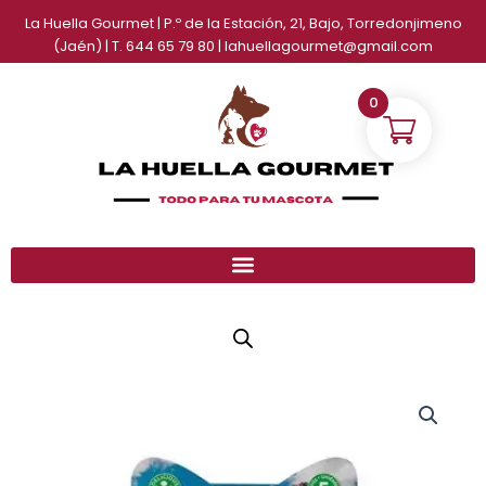
Ir
La Huella Gourmet | P.º de la Estación, 21, Bajo, Torredonjimeno
al
(Jaén) | T. 644 65 79 80 | lahuellagourmet@gmail.com
contenido
0
Snack
cremoso
sin
cereales
de