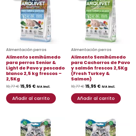
era:
es:
era:
es:
18,77 €.
15,95 €.
18,77 €.
15,95 €.
Alimentación perros
Alimentación perros
Alimento semihúmedo
Alimento Semihúmedo
para perros Senior &
para Cachorros de Pavo
Light de Pavo y pescado
y salmón frescos 2,5Kg
blanco 2,5 kg frescos –
(Fresh Turkey &
2,5Kg
Salmon)
18,77
€
15,95
€
18,77
€
15,95
€
IVA Incl.
IVA Incl.
Añadir al carrito
Añadir al carrito