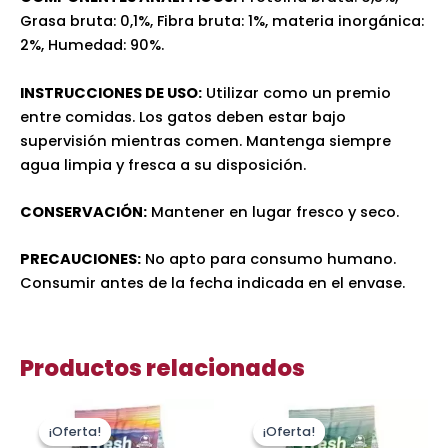
Grasa bruta: 0,1%, Fibra bruta: 1%, materia inorgánica:
2%, Humedad: 90%.
INSTRUCCIONES DE USO:
Utilizar como un premio
entre comidas. Los gatos deben estar bajo
supervisión mientras comen. Mantenga siempre
agua limpia y fresca a su disposición.
CONSERVACIÓN:
Mantener en lugar fresco y seco.
PRECAUCIONES:
No apto para consumo humano.
Consumir antes de la fecha indicada en el envase.
Productos relacionados
El
El
El
El
precio
precio
precio
precio
¡Oferta!
¡Oferta!
¡Oferta!
¡Oferta!
original
actual
original
actual