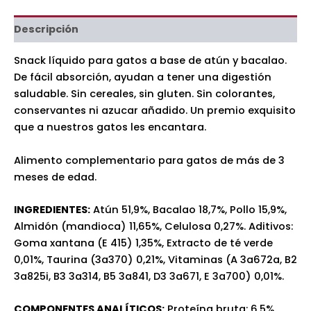
Descripción
Snack líquido para gatos a base de atún y bacalao.
De fácil absorción, ayudan a tener una digestión
saludable. Sin cereales, sin gluten. Sin colorantes,
conservantes ni azucar añadido. Un premio exquisito
que a nuestros gatos les encantara.
Alimento complementario para gatos de más de 3
meses de edad.
INGREDIENTES:
Atún 51,9%, Bacalao 18,7%, Pollo 15,9%,
Almidón (mandioca) 11,65%, Celulosa 0,27%. Aditivos:
Goma xantana (E 415) 1,35%, Extracto de té verde
0,01%, Taurina (3a370) 0,21%, Vitaminas (A 3a672a, B2
3a825i, B3 3a314, B5 3a841, D3 3a671, E 3a700) 0,01%.
COMPONENTES ANALÍTICOS:
Proteína bruta: 6,5%,