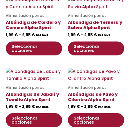
de
de
producto
pr
precios:
precios:
desde
tiene
desde
ti
Alimentación perros
Alimentación perros
1,99 €
1,99 €
múltiples
mú
Albóndiga de Cordero y
Albondiga de Ternera y
hasta
hasta
variantes.
va
Comino Alpha Spirit
Salvia Alpha Spirit
2,95 €
2,95 €
Las
La
1,99
€
-
2,95
€
1,99
€
-
2,95
€
IVA Incl.
IVA Incl.
opciones
op
Seleccionar
Seleccionar
se
se
opciones
opciones
pueden
pu
elegir
ele
en
en
Rango
Rango
Este
Es
de
de
la
la
producto
pr
precios:
precios:
página
pá
desde
tiene
desde
ti
Alimentación perros
Alimentación perros
de
de
1,99 €
1,99 €
múltiples
mú
Albondigas de Jabalí y
Albóndigas de Pavo y
hasta
hasta
producto
pr
variantes.
va
Tomillo Alpha Spirit
Cilantro Alpha Spirit
2,95 €
2,95 €
Las
La
1,99
€
-
2,95
€
1,99
€
-
2,95
€
IVA Incl.
IVA Incl.
opciones
op
Seleccionar
Seleccionar
se
se
opciones
opciones
pueden
pu