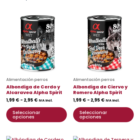
Rango
Rango
Este
Es
de
de
producto
pr
precios:
precios:
desde
tiene
desde
ti
1,99 €
1,99 €
múltiples
mú
hasta
hasta
variantes.
va
2,95 €
2,95 €
Las
La
opciones
op
se
se
pueden
pu
Alimentación perros
Alimentación perros
elegir
ele
Albondiga de Cerdo y
Albondiga de Ciervo y
en
en
Alcaravea Alpha Spirit
Romero Alpha Spirit
la
la
1,99
€
-
2,95
€
1,99
€
-
2,95
€
IVA Incl.
IVA Incl.
página
pá
Seleccionar
Seleccionar
de
de
opciones
opciones
producto
pr
Rango
Rango
Este
Es