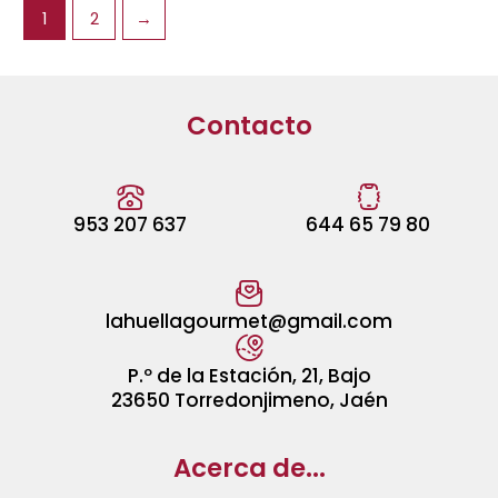
1
2
→
Contacto
953 207 637
644 65 79 80
lahuellagourmet@gmail.com
P.º de la Estación, 21, Bajo
23650 Torredonjimeno, Jaén
Acerca de...