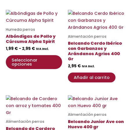
elegir
ele
en
en
Rango
Este
de
la
la
producto
precios:
página
pá
desde
tiene
Humeda perros
de
de
1,99 €
múltiples
Albóndigas de Pollo y
Alimentación perros
hasta
producto
pr
variantes.
Cúrcuma Alpha Spirit
2,95 €
Belcando Cerdo Ibérico
Las
con Garbanzos y
1,99
€
-
2,95
€
IVA Incl.
Arándanos Agrios 400
opciones
Gr
Seleccionar
se
opciones
2,95
€
IVA Incl.
pueden
elegir
Añadir al carrito
en
la
página
de
producto
Alimentación perros
Belcando Junior Ave con
Alimentación perros
Huevo 400 gr
Belcando de Cordero