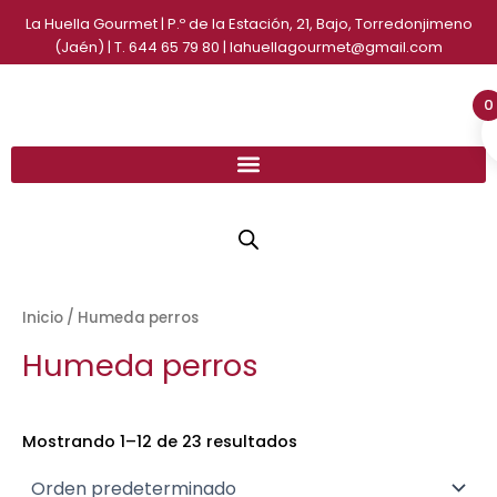
Ir
La Huella Gourmet | P.º de la Estación, 21, Bajo, Torredonjimeno
al
(Jaén) | T. 644 65 79 80 | lahuellagourmet@gmail.com
contenido
0
Inicio
/ Humeda perros
Humeda perros
Mostrando 1–12 de 23 resultados